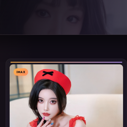
IMAX
▶