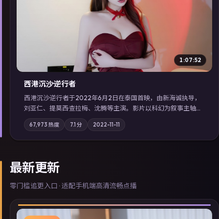
▶
1:07:52
西港沉沙·逆行者
西港沉沙·逆行者于2022年6月2日在泰国首映，由新海诚执导，
刘亚仁、提莫西·查拉梅、沈腾等主演。影片以科幻为叙事主轴，
失踪人口档案牵出跨国灰色产业链；摄影与配乐强化地域气质；
67,973
热度
7.1
分
2022-11-11
站内亦可通过「国产免费观看高清电视剧在线看」延展检索同类
型高分佳作，畅享高清在线追剧体验。
最新更新
零门槛追更入口 · 适配手机端高清流畅点播