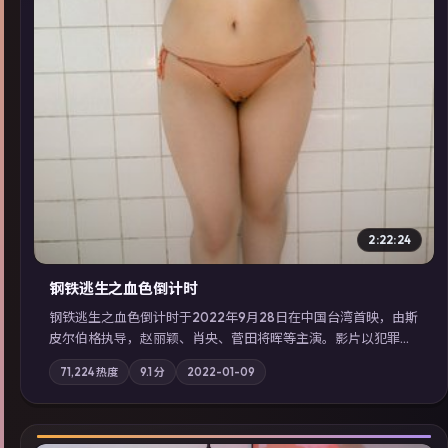
2:22:24
钢铁逃生之血色倒计时
钢铁逃生之血色倒计时于2022年9月28日在中国台湾首映，由斯
皮尔伯格执导，赵丽颖、肖央、菅田将晖等主演。影片以犯罪为
叙事主轴，失踪人口档案牵出跨国灰色产业链；摄影与配乐强化
71,224
热度
9.1
分
2022-01-09
地域气质；站内亦可通过「国产免费观看高清电视剧在线看」延
展检索同类型高分佳作，畅享高清在线追剧体验。