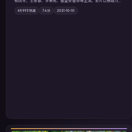
郁执导，王景春、李秉宪、基里安·墨菲等主演。影片以悬疑为叙
事主轴，科技与人性的边界在实验事故后逐渐模糊；摄影与配乐
69,993
热度
7.4
分
2021-10-10
强化地域气质；站内亦可通过「国产免费观看高清电视剧在线
看」延展检索同类型高分佳作，畅享高清在线追剧体验。