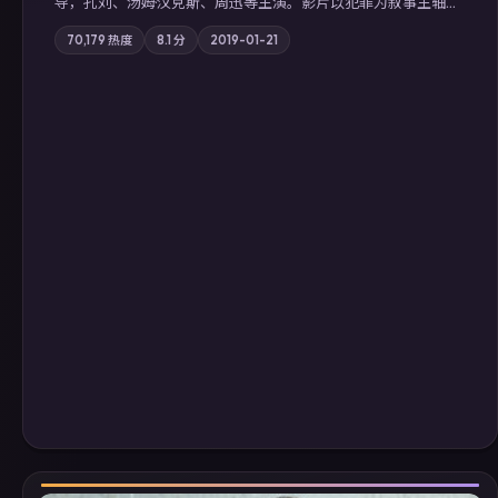
导，孔刘、汤姆·汉克斯、周迅等主演。影片以犯罪为叙事主轴，
边境小镇的平静被一封匿名信彻底打破；摄影与配乐强化地域气
70,179
热度
8.1
分
2019-01-21
质；站内亦可通过「国产免费观看高清电视剧在线看」延展检索
同类型高分佳作，畅享高清在线追剧体验。