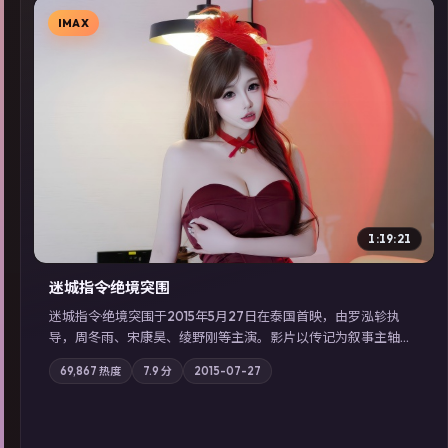
IMAX
▶
1:19:21
迷城指令·绝境突围
迷城指令·绝境突围于2015年5月27日在泰国首映，由罗泓轸执
导，周冬雨、宋康昊、绫野刚等主演。影片以传记为叙事主轴，
记忆碎片重组后，主角发现自己从未活过“真实”的一天；摄影与
69,867
热度
7.9
分
2015-07-27
配乐强化地域气质；站内亦可通过「国产免费观看高清电视剧在
线看」延展检索同类型高分佳作，畅享高清在线追剧体验。