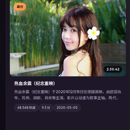
高分
▶
2:30:42
热血余震（纪念重映）
热血余震（纪念重映）于2020年12月15日在德国首映，由欧容执
导，巩俐、胡歌、肖央等主演。影片以动漫为叙事主轴，两代人
的执念在暴风雨夜正面相撞；摄影与配乐强化地域气质；站内亦
68,568
热度
9.3
分
2020-05-05
可通过「国产免费观看高清电视剧在线看」延展检索同类型高分
佳作，畅享高清在线追剧体验。