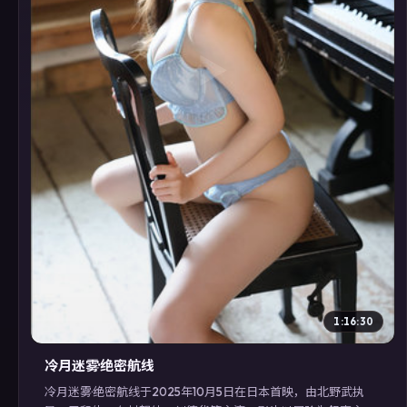
▶
1:16:30
冷月迷雾·绝密航线
冷月迷雾·绝密航线于2025年10月5日在日本首映，由北野武执