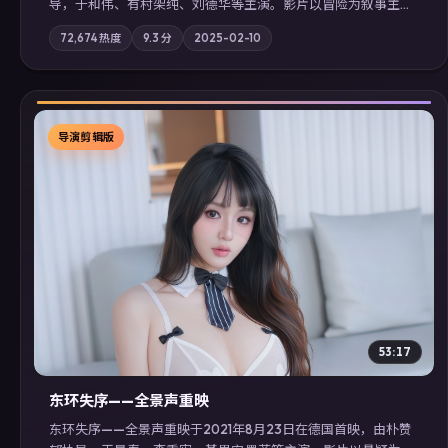
导，于和伟、有村架纯、刘德华等主演。影片以冒险为叙事主
轴，记忆碎片重组后，主角发现自己从未活过“真实”的一天；摄
72,674
热度
9.3
分
2025-02-10
影与配乐强化地域气质；站内亦可通过「国产免费观看高清电视
剧在线看」延展检索同类型高分佳作，畅享高清在线追剧体验。
导演剪辑版
▶
53:17
东环失序——全景声重映
东环失序——全景声重映于2021年8月23日在德国首映，由朴赞