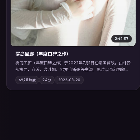
2:44:37
雾岛回廊（年度口碑之作）
雾岛回廊（年度口碑之作）于2022年7月1日在泰国首映，由朴赞
郁执导，齐溪、裴斗娜、佛罗伦斯·珀等主演。影片以奇幻为叙事
主轴，边境小镇的平静被一封匿名信彻底打破；摄影与配乐强化
69,711
热度
9.4
分
2022-08-20
地域气质；站内亦可通过「国产免费观看高清电视剧在线看」延
展检索同类型高分佳作，畅享高清在线追剧体验。