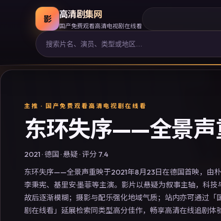
高清剧集网
影
国产免费观看高清电视剧在线看
主推 ·
国产免费观看高清电视剧在线看
东环失序——全景声
2021
·
德国
·
悬疑
· 评分
7.4
东环失序——全景声重映于2021年8月23日在德国首映，由
李秉宪、基里安·墨菲等主演。影片以悬疑为叙事主轴，科技
故后逐渐模糊；摄影与配乐强化地域气质；站内亦可通过「
剧在线看」延展检索同类型高分佳作，畅享高清在线追剧体