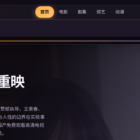
首页
电影
剧集
综艺
动漫
重映
朴赞郁执导，王景春、
与人性的边界在实验事
国产免费观看高清电视
验。