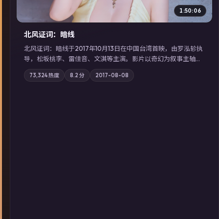
1:50:06
北风证词：暗线
北风证词：暗线于2017年10月13日在中国台湾首映，由罗泓轸执
导，松坂桃李、雷佳音、文淇等主演。影片以奇幻为叙事主轴，
旧案重提，真相与谎言在同一条时间线上交锋；摄影与配乐强化
73,324
热度
8.2
分
2017-08-08
地域气质；站内亦可通过「国产免费观看高清电视剧在线看」延
展检索同类型高分佳作，畅享高清在线追剧体验。