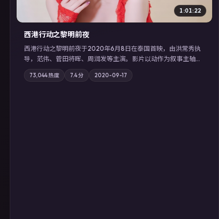
1:01:22
西港行动之黎明前夜
西港行动之黎明前夜于2020年6月8日在泰国首映，由洪常秀执
导，范伟、菅田将晖、周润发等主演。影片以动作为叙事主轴，
亲情与职责必须在倒计时结束前做出抉择；摄影与配乐强化地域
73,044
热度
7.4
分
2020-09-17
气质；站内亦可通过「国产免费观看高清电视剧在线看」延展检
索同类型高分佳作，畅享高清在线追剧体验。